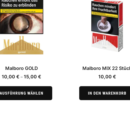
Malboro GOLD
Malboro MIX 22 Stüc
Preisspanne:
10,00
€
15,00
€
10,00
€
–
10,00 €
Dieses
bis
Produkt
AUSFÜHRUNG WÄHLEN
IN DEN WARENKORB
15,00 €
weist
mehrere
Varianten
auf.
Die