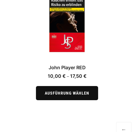
Optionen
können
auf
der
Produktseite
gewählt
werden
John Player RED
Preisspanne:
10,00
€
17,50
€
–
10,00 €
Dieses
bis
Produkt
AUSFÜHRUNG WÄHLEN
17,50 €
weist
mehrere
Varianten
auf.
←
Die