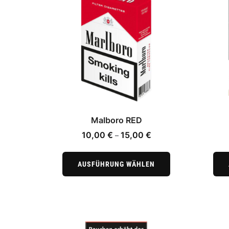
Malboro RED
Preisspanne:
10,00
€
15,00
€
–
10,00 €
Dieses
bis
Produkt
AUSFÜHRUNG WÄHLEN
15,00 €
weist
mehrere
Varianten
auf.
Die