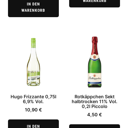
WARENKORB
IN DEN
WARENKORB
Hugo Frizzante 0,75l
Rotkäppchen Sekt
6,9% Vol.
halbtrocken 11% Vol.
0,2l Piccolo
10,90
€
4,50
€
IN DEN