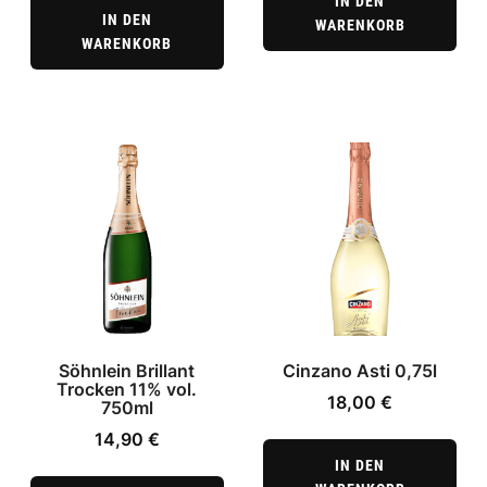
IN DEN
IN DEN
WARENKORB
WARENKORB
Söhnlein Brillant
Cinzano Asti 0,75l
Trocken 11% vol.
18,00
€
750ml
14,90
€
IN DEN