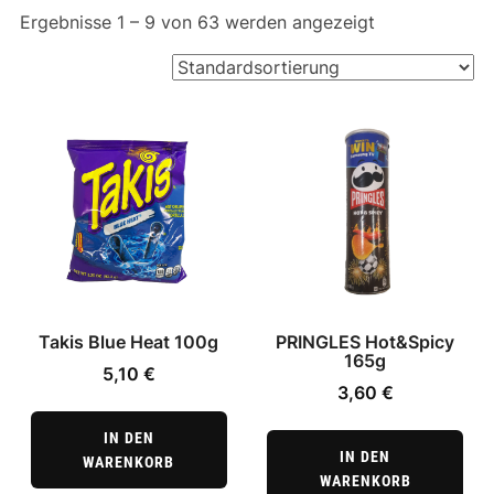
Ergebnisse 1 – 9 von 63 werden angezeigt
Takis Blue Heat 100g
PRINGLES Hot&Spicy
165g
5,10
€
3,60
€
IN DEN
IN DEN
WARENKORB
WARENKORB