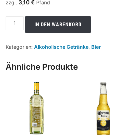
3,10
€
zzgl.
Pfand
Beck
IN DEN WARENKORB
´s
Pils
0,5l
Kategorien:
Alkoholische Getränke
,
Bier
20er
Kasten
Ähnliche Produkte
Menge