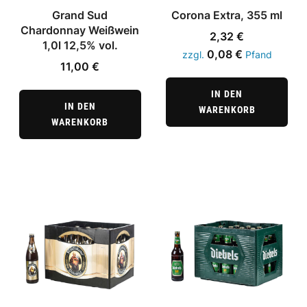
Grand Sud
Corona Extra, 355 ml
Chardonnay Weißwein
2,32
€
1,0l 12,5% vol.
0,08
€
zzgl.
Pfand
11,00
€
IN DEN
IN DEN
WARENKORB
WARENKORB