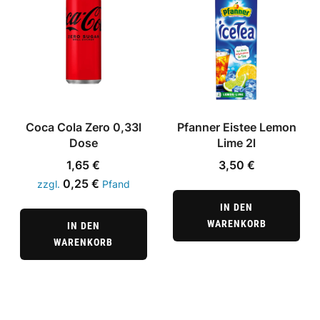
Coca Cola Zero 0,33l
Pfanner Eistee Lemon
Dose
Lime 2l
1,65
€
3,50
€
0,25
€
zzgl.
Pfand
IN DEN
WARENKORB
IN DEN
WARENKORB