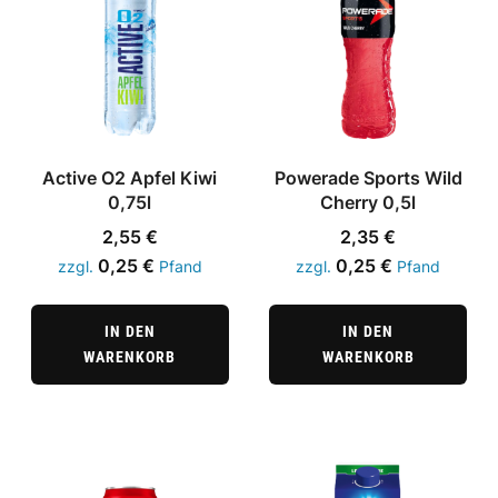
Active O2 Apfel Kiwi
Powerade Sports Wild
0,75l
Cherry 0,5l
2,55
€
2,35
€
0,25
€
0,25
€
zzgl.
Pfand
zzgl.
Pfand
IN DEN
IN DEN
WARENKORB
WARENKORB