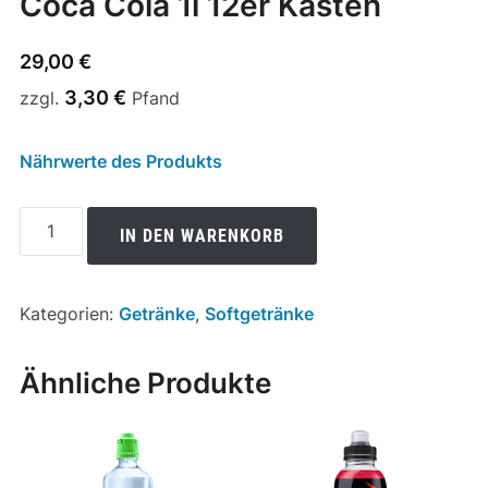
Coca Cola 1l 12er Kasten
29,00
€
3,30
€
zzgl.
Pfand
Nährwerte des Produkts
Coca
IN DEN WARENKORB
Cola
1l
12er
Kategorien:
Getränke
,
Softgetränke
Kasten
Menge
Ähnliche Produkte