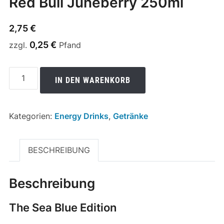
Red Bull Juneberry 250ml
2,75
€
0,25
€
zzgl.
Pfand
Red
IN DEN WARENKORB
Bull
Juneberry
250ml
Kategorien:
Energy Drinks
,
Getränke
Menge
BESCHREIBUNG
Beschreibung
The Sea Blue Edition