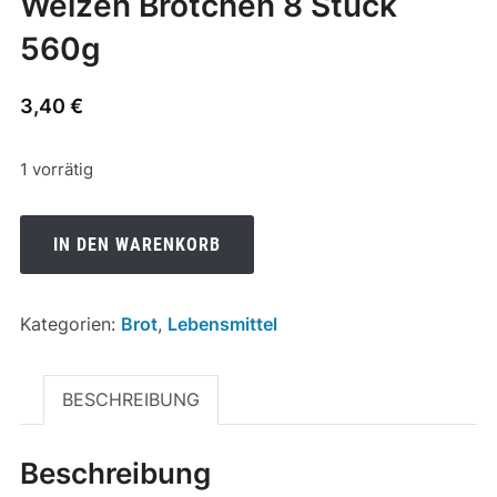
Weizen Brötchen 8 Stück
560g
3,40
€
1 vorrätig
Weizen
IN DEN WARENKORB
Brötchen
8
Stück
Kategorien:
Brot
,
Lebensmittel
560g
Menge
BESCHREIBUNG
Beschreibung