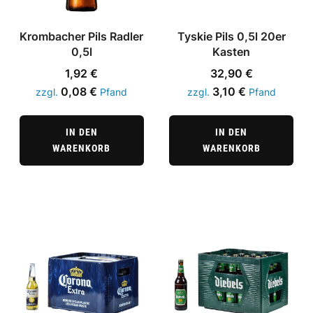
Krombacher Pils Radler
Tyskie Pils 0,5l 20er
0,5l
Kasten
1,92
€
32,90
€
0,08
€
3,10
€
zzgl.
Pfand
zzgl.
Pfand
IN DEN
IN DEN
WARENKORB
WARENKORB