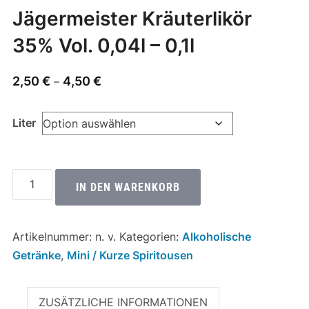
Jägermeister Kräuterlikör
35% Vol. 0,04l – 0,1l
Preisspanne:
2,50
€
4,50
€
–
2,50 €
bis
Liter
4,50 €
Jägermeister
IN DEN WARENKORB
Kräuterlikör
35%
Vol.
Artikelnummer:
n. v.
Kategorien:
Alkoholische
0,04l
Getränke
,
Mini / Kurze Spiritousen
-
0,1l
ZUSÄTZLICHE INFORMATIONEN
Menge